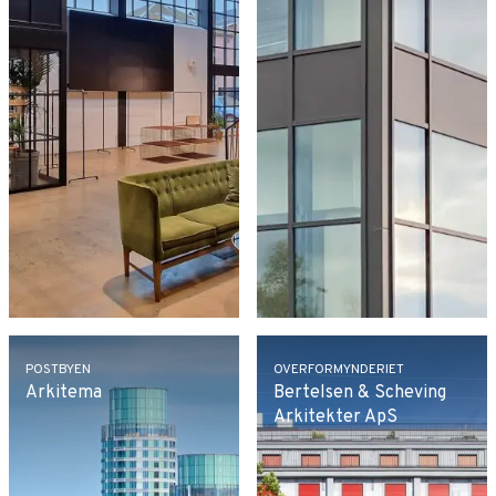
POSTBYEN
OVERFORMYNDERIET
Arkitema
Bertelsen & Scheving
Arkitekter ApS