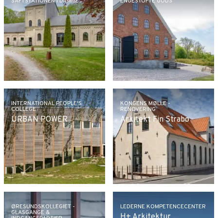
SAFTSTATIONEN I DAMME
ENGESTOFTE GODS
INTERNATIONAL PEOPLE'S
KONGENS MØLLE -
COLLEGE
RENOVERING
URBAN POWER
Arkitekt Fin Strabo
ØRESUNDSKOLLEGIET -
LEDERNE KOMPETENCECENTER
GLASGANGE &
H+ Arkitektur