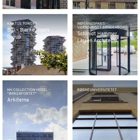
KAKTUS TOWERS
INDGANGSPARTI -
VIDENSHUSET SØNDERBORG
BIG – Bjarke Ingels
Schmidt Hammer
Group
Lassen Architects
NH COLLECTION HOTEL -
BØRNEUNIVERSITETET
"ØRKENFORTET"
Arkitema