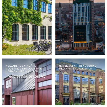
KULLABERGS VINGÅRD –
HOTEL SASKI – RENOVERING
MODERNE VINPRODUKTION I
MED HANSENMILLENNIUM
HARMONI MED NATUREN
Fredblad Arkitekter AB