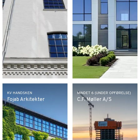
KV HANDSKEN
MINDET 6 (UNDER OPFØRELSE)
Fojab Arkitekter
C.F. Møller A/S