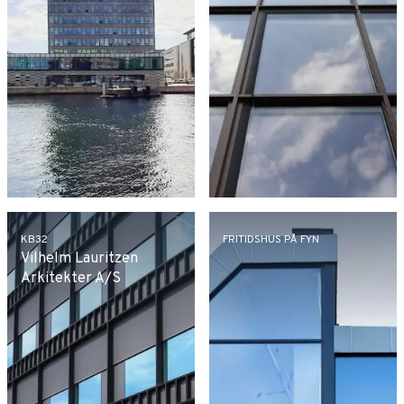
KB32
FRITIDSHUS PÅ FYN
Vilhelm Lauritzen
Arkitekter A/S