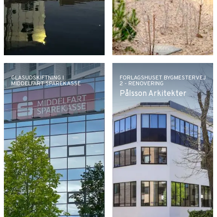
GLASUDSKIFTNING I
FORLAGSHUSET BYGMESTERVEJ
MIDDELFART SPAREKASSE
2 - RENOVERING
Pålsson Arkitekter