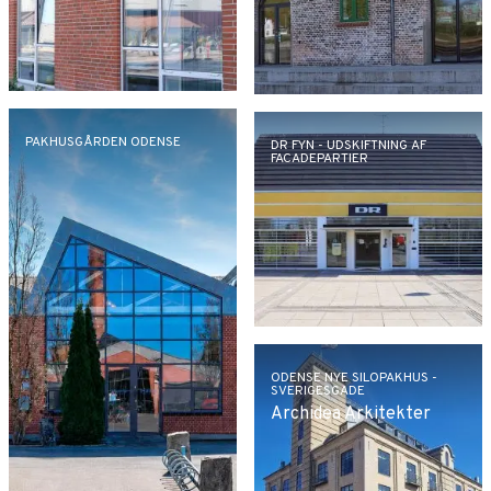
PAKHUSGÅRDEN ODENSE
DR FYN - UDSKIFTNING AF
FACADEPARTIER
ODENSE NYE SILOPAKHUS -
SVERIGESGADE
Archidea Arkitekter