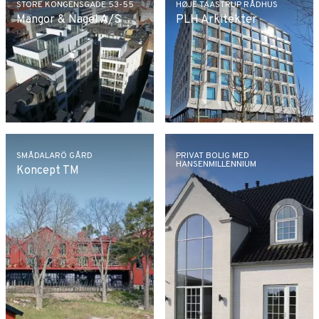
STORE KONGENSGADE 53-55
HØJE TAASTRUP RÅDHUS
Mangor & Nagel A/S
PLH Arkitekter
SMÅDALARÖ GÅRD
PRIVAT BOLIG MED
HANSENMILLENNIUM
Koncept TM