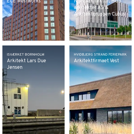
ECE Westworks
NSW Arkitektur, HUS
arkitekter AS &
Arkitektgruppen Cubus
ISVÆRKET BORNHOLM
HVIDBJERG STRAND FERIEPARK
Arkitekt Lars Due
Arkitektfirmaet Vest
Jensen