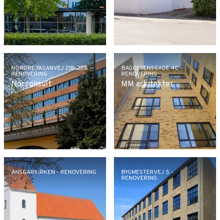
NORDRE FASANVEJ 218-228 -
BAGGESENSGADE 4C -
RENOVERING
RENOVERING
Norconsult
MM arkitekter
ANSGARKIRKEN - RENOVERING
BYGMESTERVEJ 5 -
RENOVERING