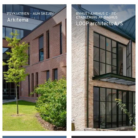
PSYKIATRIEN - AUH SKEJBY
BYHUS I AARHUS C - RE-
ETABLERING AF BAGHUS
Arkitema
LOOP architects A/S