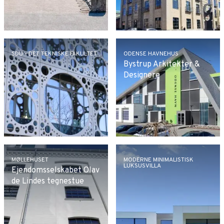
SDU - DET TEKNISKE FAKULTET
ODENSE HAVNEHUS
Bystrup Arkitekter &
Designere
MØLLEHUSET
MODERNE MINIMALISTISK
LUKSUSVILLA
Ejendomsselskabet Olav
de Lindes tegnestue