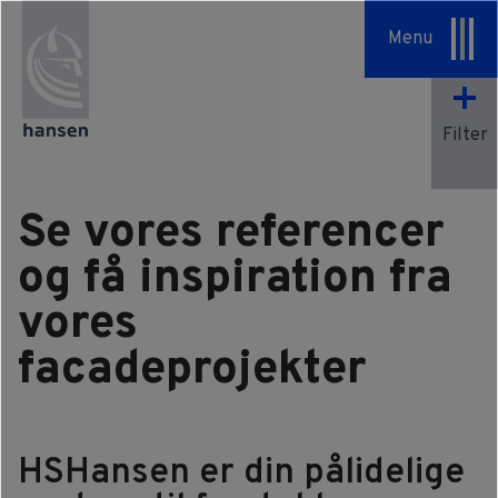
Specialopgaver
Menu
Serviceaftaler
Filter
Om os
Vores tilgang
Se vores referencer
HSHansen
og få inspiration fra
vores
Vision & Værdier
facadeprojekter
Historie
Bæredygtighed
HSHansen er din pålidelige