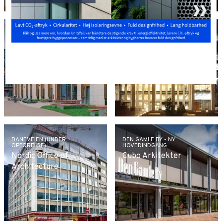
CARLTON HILL
STRATFORD WATERFRONT
Halliday Clark
Allies and Morrison
Architects
Urban Practitioners
BANEVEIEN (UNDER
DEN GAMLE BY - NY
OPFØRELSE)
HOVEDINDGANG
Nordic Office of
Cubo Arkitekter
Architecture