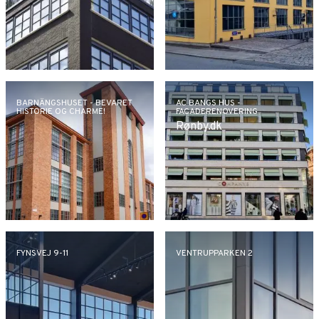
BARNÄNGSHUSET - BEVARET
AC BANGS HUS -
HISTORIE OG CHARME!
FACADERENOVERING
Rønby.dk
FYNSVEJ 9-11
VENTRUPPARKEN 2