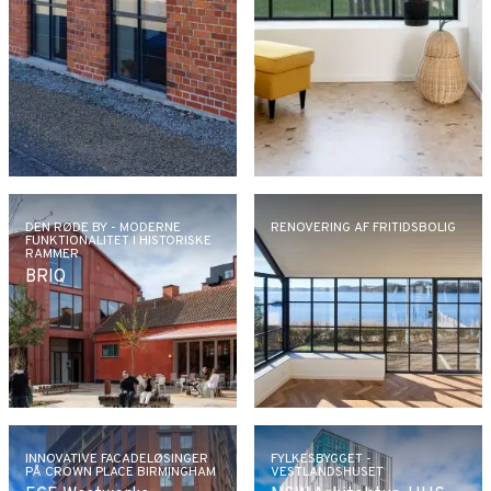
DEN RØDE BY - MODERNE
RENOVERING AF FRITIDSBOLIG
FUNKTIONALITET I HISTORISKE
RAMMER
BRIQ
INNOVATIVE FACADELØSINGER
FYLKESBYGGET -
PÅ CROWN PLACE BIRMINGHAM
VESTLANDSHUSET