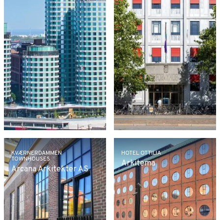
KVÆRNERDAMMEN
HOTEL OTTILIA
TOWNHOUSES
Arkitema
Arcana Arkitekter AS