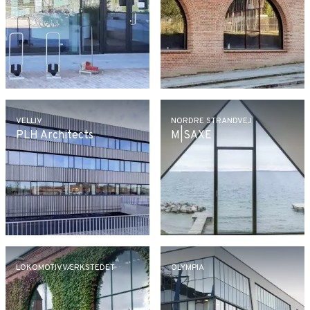
VELLIV
NORDRE STRANDVEJ
PLH Architects
M|SAXE
LOKOMOTIVVÆRKSTEDET
OLYMPIA