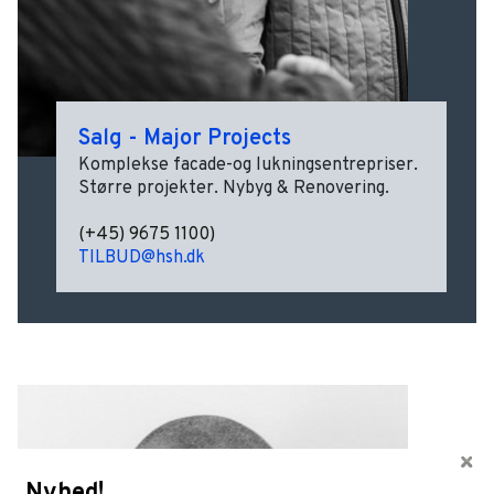
Salg - Major Projects
Komplekse facade-og lukningsentrepriser.
Større projekter. Nybyg & Renovering.
(+45) 9675 1100)
TILBUD@hsh.dk
Nyhed!