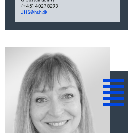
& Sustainability
(+45) 4027 8293
JHS@hsh.dk