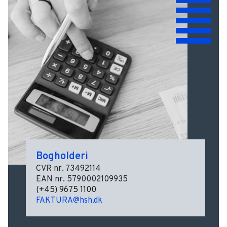
Bogholderi
CVR nr. 73492114
EAN nr. 5790002109935
(+45) 9675 1100
FAKTURA@hsh.dk