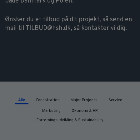
både Danmark og Polen.
Job & Karriere
Ønsker du et tilbud på dit projekt, så send en
Nyheder
mail til TILBUD@hsh.dk, så kontakter vi dig.
Kontakt
DA
EN
Alle
Fenestration
Major Projects
Service
Marketing
Økonomi & HR
Forretningsudvikling & Sustainability