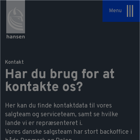
Specialopgaver
Menu
Serviceaftaler
Om os
Vores tilgang
Kontakt
Har du brug for at
HSHansen
kontakte os?
Vision & Værdier
Her kan du finde kontaktdata til vores
Historie
salgteam og serviceteam, samt se hvilke
lande vi er repræsenteret i.
Bæredygtighed
Vores danske salgsteam har stort backoffice i