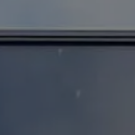
Job & Karriere
Nyheder
Kontakt
DA
EN