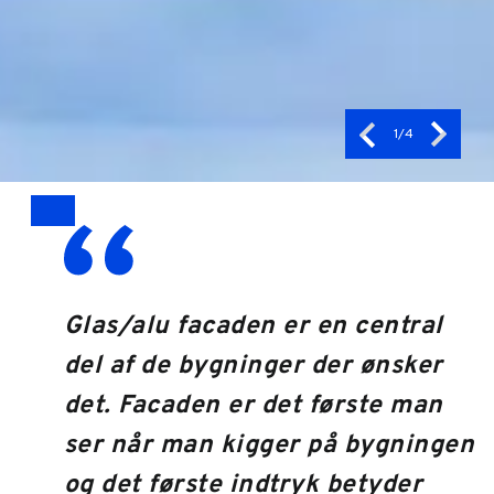
designfleksibilitet og strukturel integritet.
Disse systemer er ikke kun fremtrædende for
deres æstetiske kvaliteter, men også for
deres evne til at modstå eksterne
miljøpåvirkninger, hvilket sikrer lang levetid
1
/4
og reducerede vedligeholdelsesomkostninger.
Drag
Glas/alu facaden er en central
del af de bygninger der ønsker
det. Facaden er det første man
ser når man kigger på bygningen
og det første indtryk betyder