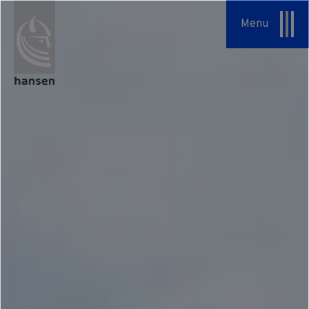
Specialopgaver
Menu
Serviceaftaler
Om os
Vores tilgang
HSHansen
Vision & Værdier
Historie
Bæredygtighed