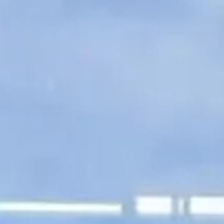
Glasfacader,
Glas/alu-facader &
Glasbeklædning
Glasfacader er mere end blot en æstetisk
forbedring; de er en afgørende komponent i
moderne arkitektur, som øger bygningers
energieffektivitet og dagslysudnyttelse. Når
de kombineres med aluminiums
letvægtsstyrke, resulterer det i en
banebrydende byggeteknologi. Curtain
Walls-systemet eksemplificerer denne
innovation ved at tilbyde en forening af