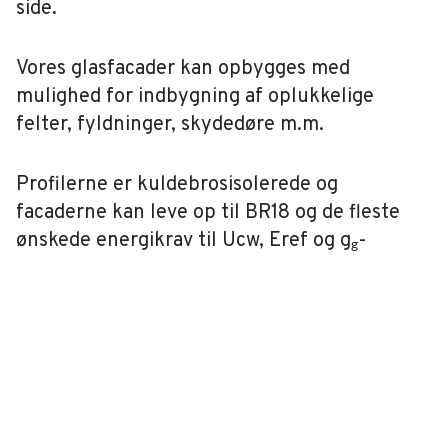
side.
Vores glasfacader kan opbygges med
mulighed for indbygning af oplukkelige
felter, fyldninger, skydedøre m.m.
Profilerne er kuldebrosisolerede og
facaderne kan leve op til BR18 og de fleste
ønskede energikrav til Ucw, Eref og g
-
g
værdier på projekterne. Herudover
normklassificering på luft, vind, vand, indbrud
m.m.