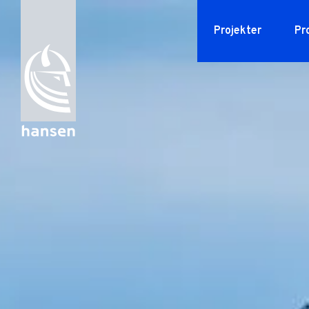
Projekter
Pr
HansenMillennium
Vores t