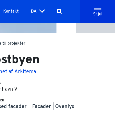
Kontakt
DA
Skjul
ie
nUnitAl
Bæredygtighed
Brandsikring
Job & Karriere
Teknisk dokumentation
e til projekter
stbyen
net af
Arkitema
N
nhavn V
TER
sed facader
Facader | Ovenlys