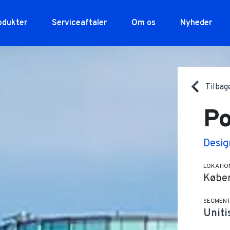
odukter
Serviceaftaler
Om os
Nyheder
®
ilgang
Hansen Facader
HSHansen
Vision & Værdier
HansenUnitWall
Histor
Hanse
Specialopgaver
Tilbag
Po
Desig
LOKATIO
Købe
SEGMEN
Uniti