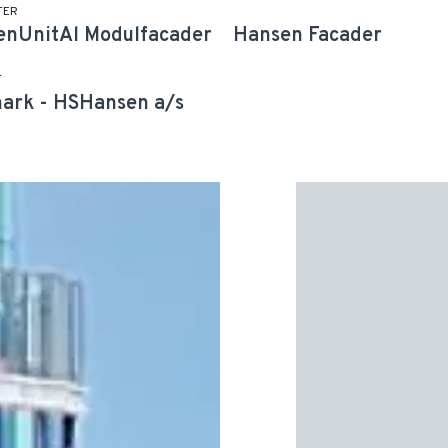
TER
enUnitAl Modulfacader
Hansen Facader
T
ark
-
HSHansen a/s