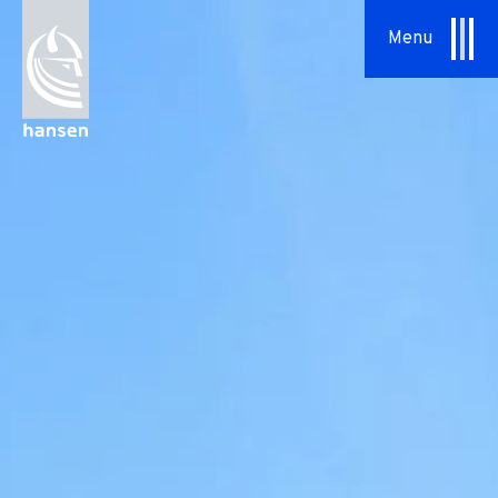
Specialopgaver
Menu
Serviceaftaler
Om os
Vores tilgang
HSHansen
Vision & Værdier
Historie
Bæredygtighed