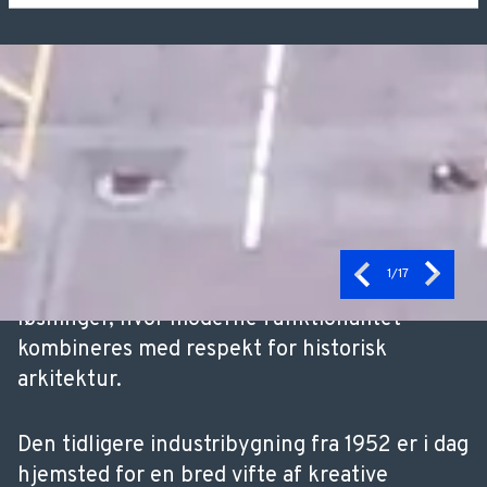
Om projektet
Et markant renoveringsprojekt på Østerbro,
hvor HSHansen har leveret vinduespartier og
terrassedøre til den historiske
industribygning på Vermundsgade 40.
Projektet er et godt eksempel på HSHansens
1
/17
kompetencer indenfor skræddersyede
løsninger, hvor moderne funktionalitet
kombineres med respekt for historisk
arkitektur.
Den tidligere industribygning fra 1952 er i dag
hjemsted for en bred vifte af kreative