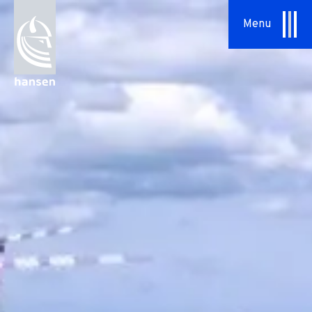
Specialopgaver
Menu
Serviceaftaler
Om os
Vores tilgang
HSHansen
Vision & Værdier
Historie
Bæredygtighed