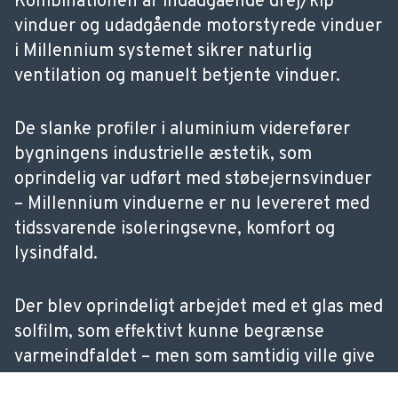
Kombinationen af indadgående drej/kip
vinduer og udadgående motorstyrede vinduer
i Millennium systemet sikrer naturlig
ventilation og manuelt betjente vinduer.
De slanke profiler i aluminium viderefører
bygningens industrielle æstetik, som
oprindelig var udført med støbejernsvinduer
– Millennium vinduerne er nu levereret med
tidssvarende isoleringsevne, komfort og
lysindfald.
Der blev oprindeligt arbejdet med et glas med
solfilm, som effektivt kunne begrænse
varmeindfaldet – men som samtidig ville give
et tydeligt grønligt skær i lyset. Men i stedet