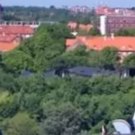
Job & Karriere
Nyheder
Kontakt
DA
EN