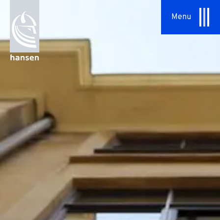
Specialopgaver
Menu
Serviceaftaler
Om os
Vores tilgang
HSHansen
Vision & Værdier
Historie
Bæredygtighed