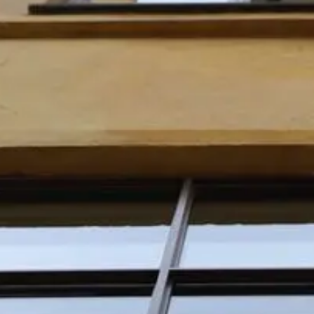
Job & Karriere
Nyheder
Kontakt
DA
EN