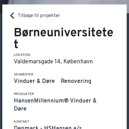
Tilbage til projekter
Børneuniversitete
t
LOKATION
Valdemarsgade 14, København
SEGMENTER
Vinduer & Døre
Renovering
PRODUKTER
HansenMillennium® Vinduer &
Døre
KONTAKT
Denmark
-
HSHansen a/s