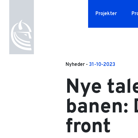
Projekter
Pr
HansenMillennium
Vores t
Nyheder -
31-10-2023
Nye tal
banen: 
front