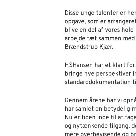
Disse unge talenter er he
opgave, som er arrangere
blive en del af vores hol
arbejde tæt sammen med L
Brændstrup Kjær.
HSHansen har et klart for
bringe nye perspektiver i
standarddokumentation t
Gennem årene har vi opnåe
har samlet en betydelig
Nu er tiden inde til at tag
og nytænkende tilgang, d
mere overbevisende og br