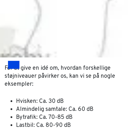
vigtigt at overveje, hvordan lydisolerende
vinduer kan være en effektiv løsning på dette
problem.
Støjniveauer måles i decibel (dB), og selv små
ændringer i støjniveauet kan have stor
betydning for vores trivsel.
For at give en idé om, hvordan forskellige
Drag
støjniveauer påvirker os, kan vi se på nogle
eksempler:
Hvisken: Ca. 30 dB
Almindelig samtale: Ca. 60 dB
Bytrafik: Ca. 70-85 dB
Lastbil: Ca. 80-90 dB