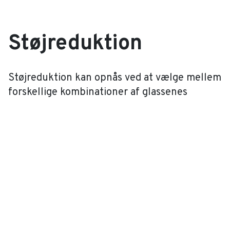
Støjreduktion
Støjreduktion kan opnås ved at vælge mellem
forskellige kombinationer af glassenes
tykkelse, lamineret støjreducerende glas,
afstande mellem glassene og gasser mellem
glassene.
Disse faktorer påvirker, hvilke typer
åbningsmekanismer der kan anvendes, og vi
har ekspertise til at hjælpe med at navigere i
disse muligheder.