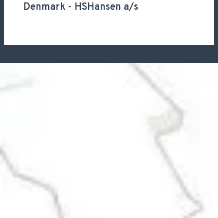
Denmark
-
HSHansen a/s
Lydisolerende
vinduer
Selvom vi måske ikke altid tænker over det,
har støj en betydelig indvirkning på vores
daglige liv og vores helbred. Uanset om det er
trafikstøj, naboens larm eller andre kilder til
støjforurening, kan det have skadelige
virkninger på vores velvære. Derfor er det