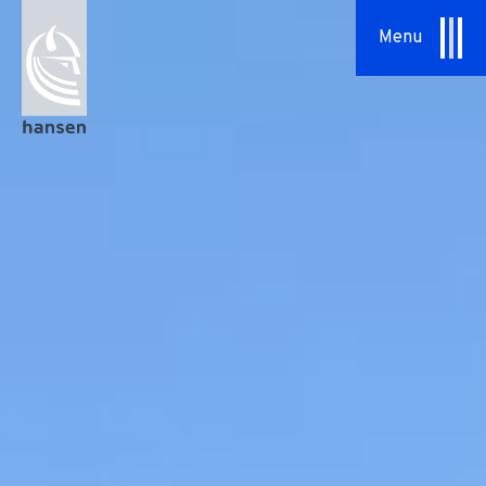
Specialopgaver
Menu
Serviceaftaler
Om os
Vores tilgang
HSHansen
Vision & Værdier
Historie
Bæredygtighed