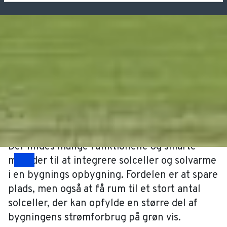
Specialmontering af
solceller
Vi har arbejdet med en lang række typer af
vedvarende energi integreret i vores
systemer eller på anden måde monteret i
forbindelse med en lukningsentreprise
Der findes mange funktionelle og smarte
metoder til at integrere solceller og solvarme
Drag
i en bygnings opbygning. Fordelen er at spare
plads, men også at få rum til et stort antal
solceller, der kan opfylde en større del af
bygningens strømforbrug på grøn vis.