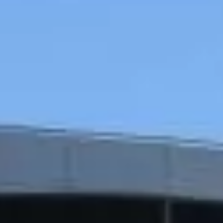
Job & Karriere
Nyheder
Kontakt
DA
EN