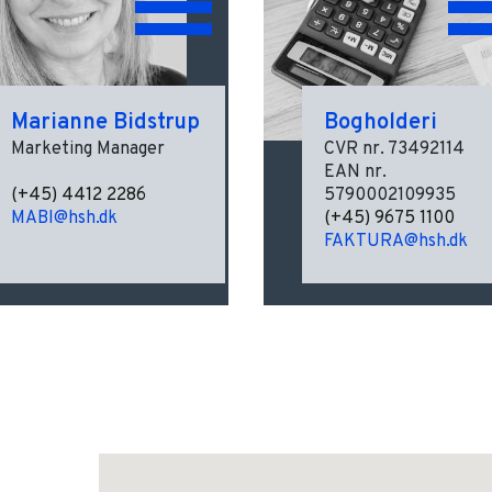
Marianne Bidstrup
Bogholderi
Marketing Manager
CVR nr. 73492114
EAN nr.
(+45) 4412 2286
5790002109935
MABI@hsh.dk
(+45) 9675 1100
FAKTURA@hsh.dk