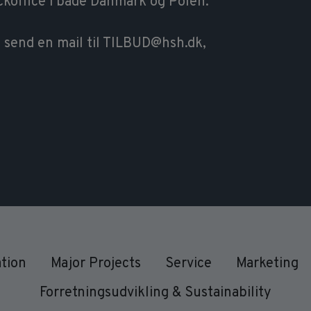
ckoffice i både Danmark og Polen.
så send en mail til TILBUD@hsh.dk,
ation
Major Projects
Service
Marketing
Forretningsudvikling & Sustainability