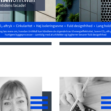
Carsten Sørensen
Per Madsen
Sales Director
Sales Director
Major Projects - ØST
Major Projects - VES
Danmark
Danmark
(+45) 2399 9000
(+45) 8140 0835
CASO@hsh.dk
PEMA@hsh.dk