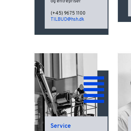
og entrepriser
(+45) 9675 1100
TILBUD@hsh.dk
Service