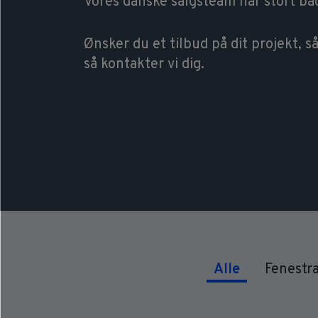
Vores danske salgsteam har stort ba
Ønsker du et tilbud på dit projekt, 
så kontakter vi dig.
Alle
Fenestr