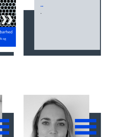
..
.
T