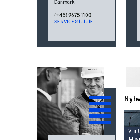
Danmark
(+45) 9675 1100
SERVICE@hsh.dk
Nyhe