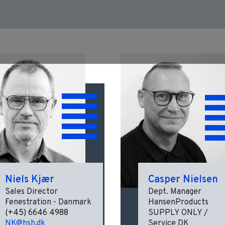
Niels Kjær
Casper Nielsen
Sales Director
Dept. Manager
Fenestration - Danmark
HansenProducts
(+45) 6646 4988
SUPPLY ONLY /
NK@hsh.dk
Service DK