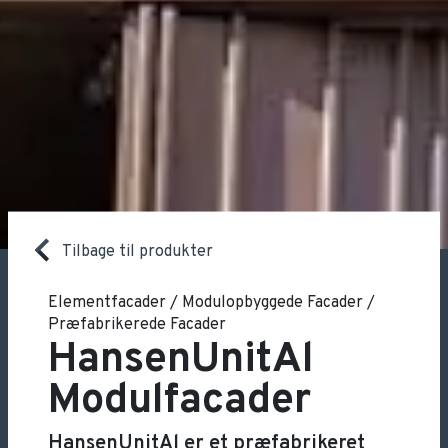
Tilbage til produkter
Elementfacader / Modulopbyggede Facader /
Præfabrikerede Facader
HansenUnitAl
Modulfacader
HansenUnitAl er et præfabrikeret