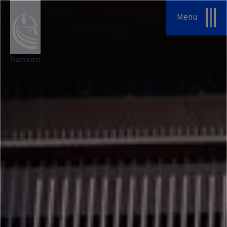
Specialopgaver
Menu
Serviceaftaler
Om os
Vores tilgang
HSHansen
Vision & Værdier
Historie
Bæredygtighed