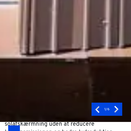
samlede byggetid markant, da elementerne
hænges færdige på bygningen.
Bygningen vil i løbet af kort tid være tæt.
Ingen midlertidige
konstruktionsplasttætninger. Lavere
omkostninger til opvarmning og tørring af
bygningen. Mindre støj og støv på
byggepladsen.
Facadesystemet kan udføres i en enkelt eller
dobbelt facade. I dobbeltfacademuligheden
betyder det ekstremt lave
1
/6
varmeomkostninger, mulighed for effektiv
solafskærmning uden at reducere