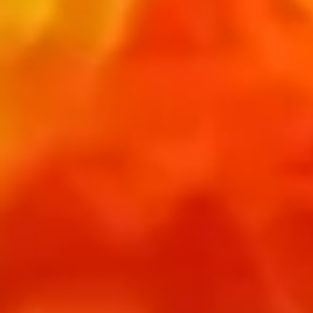
Det er op til bygherren samt rådgivere at
definere hvordan brandsikringen udføres og
at sikre at bygningsreglementets krav er
opfyldt og at sikkerhedsniveauet er opfyldt.
Brandsikring er en række tekniske
foranstaltninger, som skal hæmme, standse
eller forhindre brand. Formålet med disse
foranstaltninger er at undgå tab af materielle
værdier og i særdeleshed tab af menneskeliv
som følge af brand.
Hovedsageligt følgende 3 af disse
foranstaltninger berører HSHansen og vores
produkter
:
• Flugtvejsforhold – Panik, nødudgangsdøre