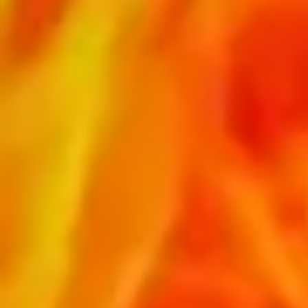
Det betyder blandt andet, at
:
• Materialer skal være klassificerede i
forhold til brand iht EN 13501-1
• Vinduer, døre og facadeelementer skal
være testet iht EN 1364 og klassificeres iht.
EN13501-2
• Brandspredning mellem etager og
brandceller skal begrænses
• Overflader deles op i forskellige
beklædnings klasser – fra K110 B-s1,d0 til
klasse 2 beklædninger alt efter de generelle
brandmæssige krav til bygningers udvendige
og indvendige overflader.
• Konstruktionen skal kunne dokumenteres
i en brandteknisk dokumentation