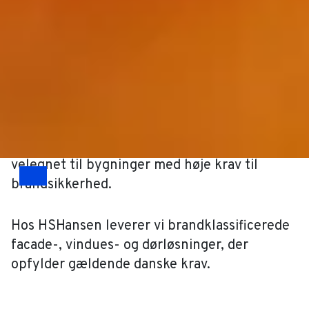
bygningsdelen kan modstå varmespredning.
Er en facade eller en dør eksempelvis
klassificeret som EI60, betyder det, at den
lever op til kravene for integritet og isolation
og samtidig kan modstå flammerne i 60
minutter.
Som materiale er aluminium særdeles
velegnet til bygninger med høje krav til
brandsikkerhed.
Drag
Hos HSHansen leverer vi brandklassificerede
facade-, vindues- og dørløsninger, der
opfylder gældende danske krav.