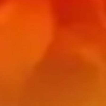
og redningsåbninger.
• Passiv brandsikring – Brandadskillende
bygningsdele som vægge og døre.
• Aktiv brandsikring - Brandventilation
I forbindelse med brandadskillende
bygningsdele som vægge og døre benyttes 3
grundlæggende klassifikationer for
bygningsdelene
:
• R – Bæreevne, definerer hvor lang tid den
bærende bygningsdel bevarer sine bærende
egenskaber, typisk R30, R60 eller R120.
• E – Integritet, definerer hvor lang tid
bygningsdelen holder stand og ikke tillader
passage af flammer, typisk E30, E60 og E120.
• I – Isolering, definerer det tidsrum, hvor