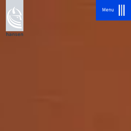
Specialopgaver
Menu
Serviceaftaler
Om os
Vores tilgang
HSHansen
Vision & Værdier
Historie
Bæredygtighed