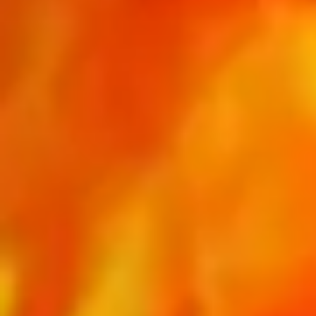
Brandsikring af
facader, vinduer og
døre
Brandsikring af vinduer, døre og facader er
en afgørende del af både moderne
boligbyggeri og komplekse
erhvervsbygninger.
I Danmark reguleres området primært af
Bygningsreglementet (BR18), EN-standarder
og DBI-retninglinjer. Formålet er at forhindre
brandens udvikling, sikre personsikkerhed og
begrænse materielle skader.