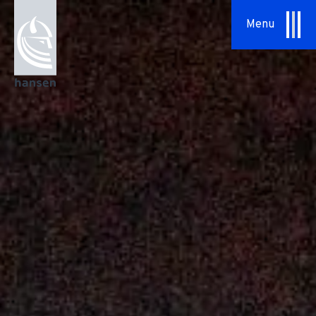
Specialopgaver
Menu
Serviceaftaler
Om os
Vores tilgang
HSHansen
Vision & Værdier
Historie
Bæredygtighed