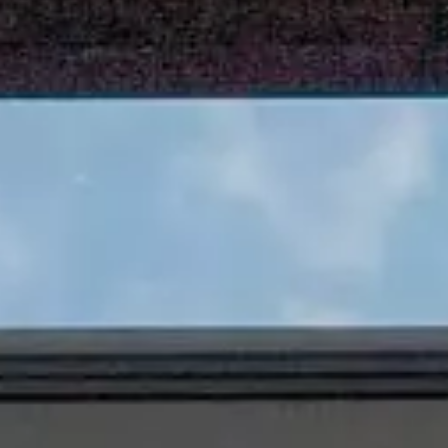
Job & Karriere
Nyheder
Kontakt
DA
EN