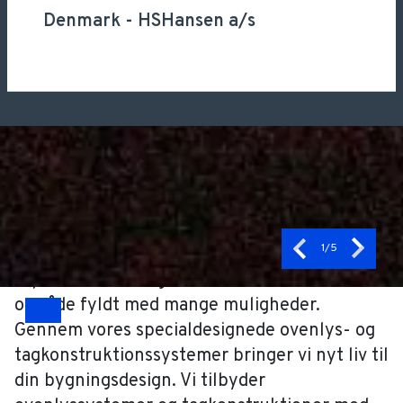
Denmark
-
HSHansen a/s
Tagkonstruktion som den
femte facade
Hos HSHansen betragter vi ikke blot taget
1
/5
som endnu en del af bygningen. For os
repræsenterer taget den 5. facade - et
område fyldt med mange muligheder.
Gennem vores specialdesignede ovenlys- og
Drag
tagkonstruktionssystemer bringer vi nyt liv til
din bygningsdesign. Vi tilbyder