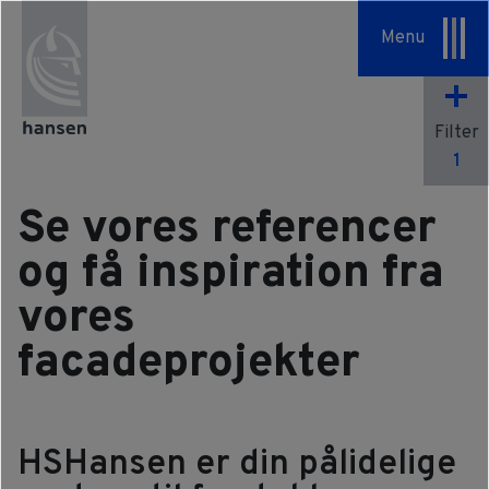
Specialopgaver
Menu
Serviceaftaler
Filter
Om os
1
Vores tilgang
Se vores referencer
HSHansen
og få inspiration fra
vores
Vision & Værdier
facadeprojekter
Historie
Bæredygtighed
HSHansen er din pålidelige