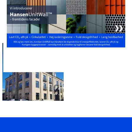
Tag et kig på vores portefølje af HSHansen
referenceprojekter, både indenlands og
udenlands, for yderligere inspiration.
ODENSE NYE SILOPAKHUS -
SVERIGESGADE
Archidea Arkitekter